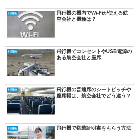
飛行機の機内でWi-Fiが使える航
利用術
空会社と機種は？
飛行機でコンセントやUSB電源の
利用術
ある航空会社と座席
飛行機の普通席のシートピッチや
利用術
座席幅は、航空会社でどう違う？
飛行機で搭乗証明書をもらう方法
利用術