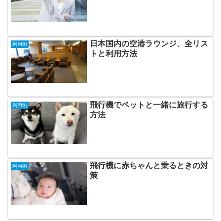
日本国内の空港ラウンジ、全リス
利用術
トと利用方法
飛行機でペットと一緒に旅行する
利用術
方法
飛行機に赤ちゃんと乗るときの対
利用術
策